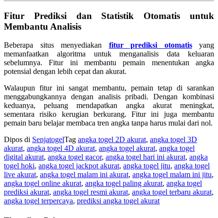
Fitur Prediksi dan Statistik Otomatis untuk
Membantu Analisis
Beberapa situs menyediakan
fitur prediksi otomatis
yang
memanfaatkan algoritma untuk menganalisis data keluaran
sebelumnya. Fitur ini membantu pemain menentukan angka
potensial dengan lebih cepat dan akurat.
Walaupun fitur ini sangat membantu, pemain tetap di sarankan
menggabungkannya dengan analisis pribadi. Dengan kombinasi
keduanya, peluang mendapatkan angka akurat meningkat,
sementara risiko kerugian berkurang. Fitur ini juga membantu
pemain baru belajar membaca tren angka tanpa harus mulai dari nol.
Dipos di
Senjatogel
Tag
angka togel 2D akurat
,
angka togel 3D
akurat
,
angka togel 4D akurat
,
angka togel akurat
,
angka togel
digital akurat
,
angka togel gacor
,
angka togel hari ini akurat
,
angka
togel hoki
,
angka togel jackpot akurat
,
angka togel jitu
,
angka togel
live akurat
,
angka togel malam ini akurat
,
angka togel malam ini jitu
,
angka togel online akurat
,
angka togel paling akurat
,
angka togel
prediksi akurat
,
angka togel resmi akurat
,
angka togel terbaru akurat
,
angka togel terpercaya
,
prediksi angka togel akurat