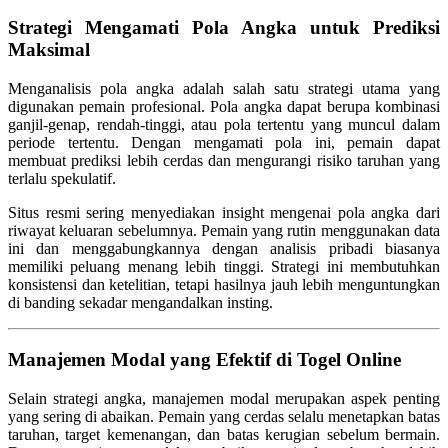
Strategi Mengamati Pola Angka untuk Prediksi
Maksimal
Menganalisis pola angka adalah salah satu strategi utama yang
digunakan pemain profesional. Pola angka dapat berupa kombinasi
ganjil-genap, rendah-tinggi, atau pola tertentu yang muncul dalam
periode tertentu. Dengan mengamati pola ini, pemain dapat
membuat prediksi lebih cerdas dan mengurangi risiko taruhan yang
terlalu spekulatif.
Situs resmi sering menyediakan insight mengenai pola angka dari
riwayat keluaran sebelumnya. Pemain yang rutin menggunakan data
ini dan menggabungkannya dengan analisis pribadi biasanya
memiliki peluang menang lebih tinggi. Strategi ini membutuhkan
konsistensi dan ketelitian, tetapi hasilnya jauh lebih menguntungkan
di banding sekadar mengandalkan insting.
Manajemen Modal yang Efektif di Togel Online
Selain strategi angka, manajemen modal merupakan aspek penting
yang sering di abaikan. Pemain yang cerdas selalu menetapkan batas
taruhan, target kemenangan, dan batas kerugian sebelum bermain.