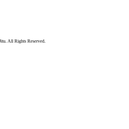
u. All Rights Reserved.