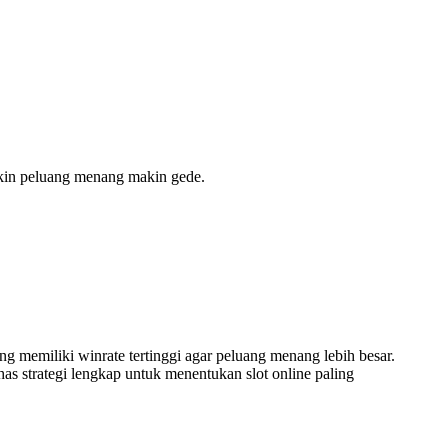
bikin peluang menang makin gede.
g memiliki winrate tertinggi agar peluang menang lebih besar.
has strategi lengkap untuk menentukan slot online paling