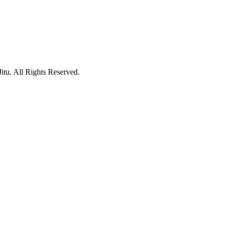
u. All Rights Reserved.