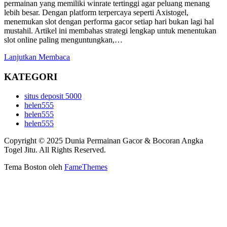
permainan yang memiliki winrate tertinggi agar peluang menang
lebih besar. Dengan platform terpercaya seperti Axistogel,
menemukan slot dengan performa gacor setiap hari bukan lagi hal
mustahil. Artikel ini membahas strategi lengkap untuk menentukan
slot online paling menguntungkan,…
Lanjutkan Membaca
KATEGORI
situs deposit 5000
helen555
helen555
helen555
Copyright © 2025 Dunia Permainan Gacor & Bocoran Angka
Togel Jitu. All Rights Reserved.
Tema Boston oleh
FameThemes