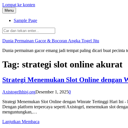
Lompat ke konten
Menu
Sample Page
Dunia Permainan Gacor & Bocoran Angka Togel Jitu
Dunia permainan gacor emang jadi tempat paling dicari buat pecinta 
Tag:
strategi slot online akurat
Strategi Menemukan Slot Online dengan Wi
Axistogel
hhisj.org
Desember 1, 2025
0
Strategi Menemukan Slot Online dengan Winrate Tertinggi Hari Ini - 
Dengan platform terpercaya seperti Axistogel, menemukan slot dengan 
menguntungkan,…
Lanjutkan Membaca