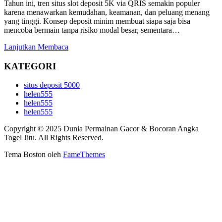
Tahun ini, tren situs slot deposit 5K via QRIS semakin populer
karena menawarkan kemudahan, keamanan, dan peluang menang
yang tinggi. Konsep deposit minim membuat siapa saja bisa
mencoba bermain tanpa risiko modal besar, sementara…
Lanjutkan Membaca
KATEGORI
situs deposit 5000
helen555
helen555
helen555
Copyright © 2025 Dunia Permainan Gacor & Bocoran Angka
Togel Jitu. All Rights Reserved.
Tema Boston oleh
FameThemes