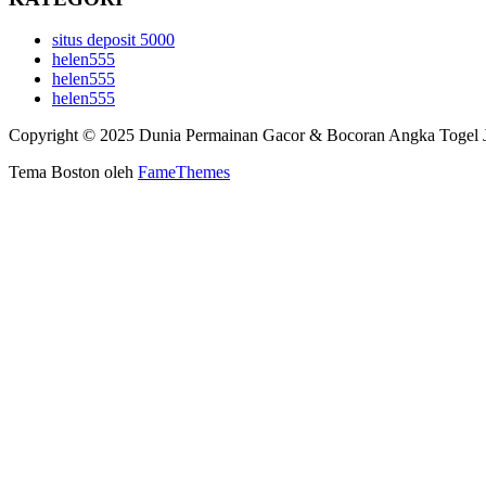
situs deposit 5000
helen555
helen555
helen555
Copyright © 2025 Dunia Permainan Gacor & Bocoran Angka Togel Jit
Tema Boston oleh
FameThemes