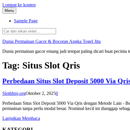
Lompat ke konten
Menu
Sample Page
Dunia Permainan Gacor & Bocoran Angka Togel Jitu
Dunia permainan gacor emang jadi tempat paling dicari buat pecinta 
Tag:
Situs Slot Qris
Perbedaan Situs Slot Deposit 5000 Via Qr
Slot
hhisj.org
Oktober 2, 2025
0
Perbedaan Situs Slot Deposit 5000 Via Qris dengan Metode Lain - Be
permainan tanpa perlu modal besar. Nominal kecil ini dianggap sebaga
Lanjutkan Membaca
KATEGORI