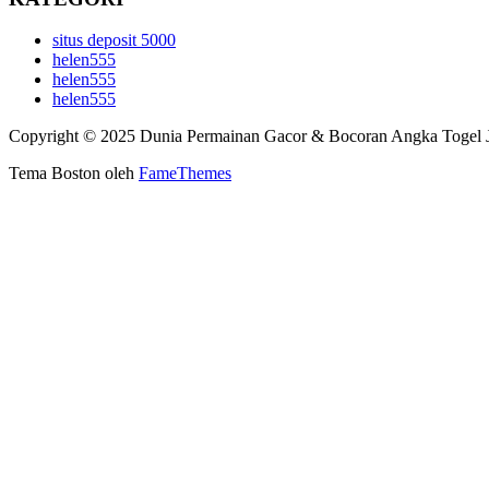
situs deposit 5000
helen555
helen555
helen555
Copyright © 2025 Dunia Permainan Gacor & Bocoran Angka Togel Jit
Tema Boston oleh
FameThemes