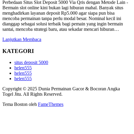
Perbedaan Situs Slot Deposit 5000 Via Qris dengan Metode Lain -
Bermain slot online kini bukan lagi hiburan mahal. Banyak situs
menghadirkan layanan deposit Rp5.000 agar siapa pun bisa
mencoba permainan tanpa perlu modal besar. Nominal kecil ini
dianggap sebagai solusi terbaik bagi pemain yang ingin bermain
santai, mencoba strategi baru, atau sekadar mencari hiburan…
Lanjutkan Membaca
KATEGORI
situs deposit 5000
helen555
helen555
helen555
Copyright © 2025 Dunia Permainan Gacor & Bocoran Angka
Togel Jitu. All Rights Reserved.
Tema Boston oleh
FameThemes