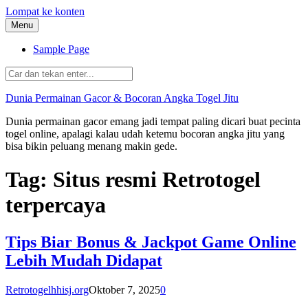
Lompat ke konten
Menu
Sample Page
Dunia Permainan Gacor & Bocoran Angka Togel Jitu
Dunia permainan gacor emang jadi tempat paling dicari buat pecinta
togel online, apalagi kalau udah ketemu bocoran angka jitu yang
bisa bikin peluang menang makin gede.
Tag:
Situs resmi Retrotogel
terpercaya
Tips Biar Bonus & Jackpot Game Online
Lebih Mudah Didapat
Retrotogel
hhisj.org
Oktober 7, 2025
0