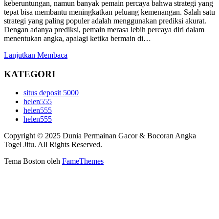
keberuntungan, namun banyak pemain percaya bahwa strategi yang
tepat bisa membantu meningkatkan peluang kemenangan. Salah satu
strategi yang paling populer adalah menggunakan prediksi akurat.
Dengan adanya prediksi, pemain merasa lebih percaya diri dalam
menentukan angka, apalagi ketika bermain di…
Lanjutkan Membaca
KATEGORI
situs deposit 5000
helen555
helen555
helen555
Copyright © 2025 Dunia Permainan Gacor & Bocoran Angka
Togel Jitu. All Rights Reserved.
Tema Boston oleh
FameThemes