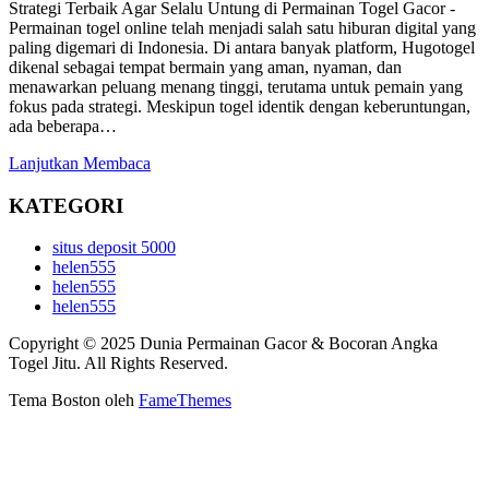
Strategi Terbaik Agar Selalu Untung di Permainan Togel Gacor -
Permainan togel online telah menjadi salah satu hiburan digital yang
paling digemari di Indonesia. Di antara banyak platform, Hugotogel
dikenal sebagai tempat bermain yang aman, nyaman, dan
menawarkan peluang menang tinggi, terutama untuk pemain yang
fokus pada strategi. Meskipun togel identik dengan keberuntungan,
ada beberapa…
Lanjutkan Membaca
KATEGORI
situs deposit 5000
helen555
helen555
helen555
Copyright © 2025 Dunia Permainan Gacor & Bocoran Angka
Togel Jitu. All Rights Reserved.
Tema Boston oleh
FameThemes