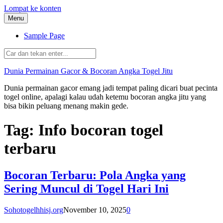
Lompat ke konten
Menu
Sample Page
Dunia Permainan Gacor & Bocoran Angka Togel Jitu
Dunia permainan gacor emang jadi tempat paling dicari buat pecinta
togel online, apalagi kalau udah ketemu bocoran angka jitu yang
bisa bikin peluang menang makin gede.
Tag:
Info bocoran togel
terbaru
Bocoran Terbaru: Pola Angka yang
Sering Muncul di Togel Hari Ini
Sohotogel
hhisj.org
November 10, 2025
0