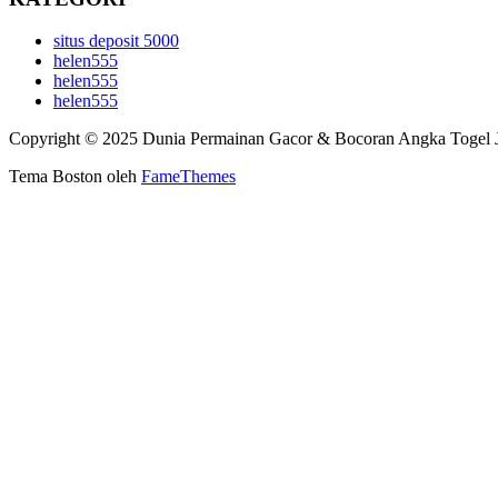
situs deposit 5000
helen555
helen555
helen555
Copyright © 2025 Dunia Permainan Gacor & Bocoran Angka Togel Jit
Tema Boston oleh
FameThemes