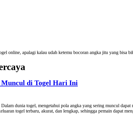
togel online, apalagi kalau udah ketemu bocoran angka jitu yang bisa 
ercaya
Muncul di Togel Hari Ini
 Dalam dunia togel, mengetahui pola angka yang sering muncul dapat 
keluaran togel terbaru, akurat, dan lengkap, sehingga pemain dapat 