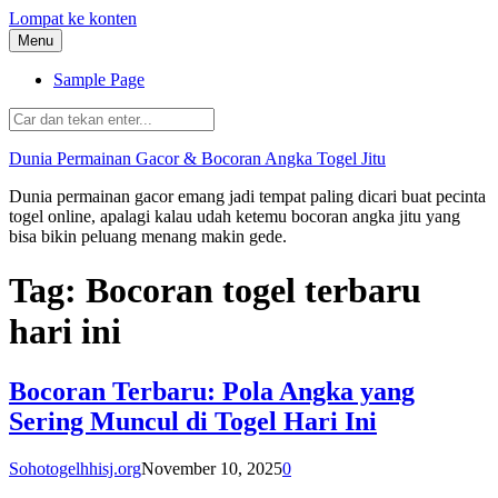
Lompat ke konten
Menu
Sample Page
Dunia Permainan Gacor & Bocoran Angka Togel Jitu
Dunia permainan gacor emang jadi tempat paling dicari buat pecinta
togel online, apalagi kalau udah ketemu bocoran angka jitu yang
bisa bikin peluang menang makin gede.
Tag:
Bocoran togel terbaru
hari ini
Bocoran Terbaru: Pola Angka yang
Sering Muncul di Togel Hari Ini
Sohotogel
hhisj.org
November 10, 2025
0