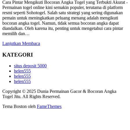
Cara Pintar Mengikuti Bocoran Angka Togel yang Terbukti Akurat -
Permainan togel online kini semakin populer, terutama di platform
resmi seperti Sohotogel. Salah satu strategi yang sering digunakan
pemain untuk meningkatkan peluang menang adalah mengikuti
bocoran angka togel. Namun, tidak semua bocoran angka dapat
diandalkan. Oleh karena itu, penting untuk mengetahui cara pintar
memilih dan…
Lanjutkan Membaca
KATEGORI
situs deposit 5000
helen555
helen555
helen555
Copyright © 2025 Dunia Permainan Gacor & Bocoran Angka
Togel Jitu. All Rights Reserved.
Tema Boston oleh
FameThemes