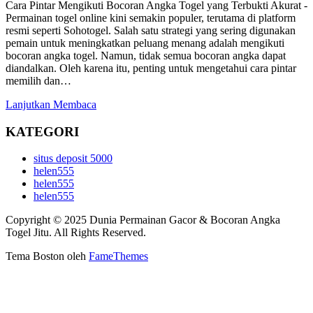
Cara Pintar Mengikuti Bocoran Angka Togel yang Terbukti Akurat -
Permainan togel online kini semakin populer, terutama di platform
resmi seperti Sohotogel. Salah satu strategi yang sering digunakan
pemain untuk meningkatkan peluang menang adalah mengikuti
bocoran angka togel. Namun, tidak semua bocoran angka dapat
diandalkan. Oleh karena itu, penting untuk mengetahui cara pintar
memilih dan…
Lanjutkan Membaca
KATEGORI
situs deposit 5000
helen555
helen555
helen555
Copyright © 2025 Dunia Permainan Gacor & Bocoran Angka
Togel Jitu. All Rights Reserved.
Tema Boston oleh
FameThemes