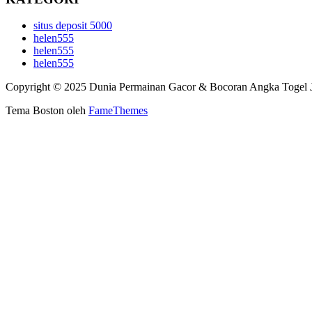
situs deposit 5000
helen555
helen555
helen555
Copyright © 2025 Dunia Permainan Gacor & Bocoran Angka Togel Jit
Tema Boston oleh
FameThemes