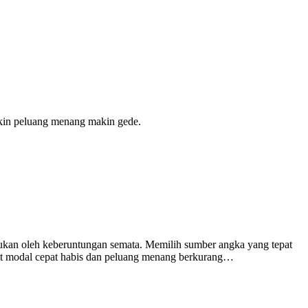
bikin peluang menang makin gede.
tukan oleh keberuntungan semata. Memilih sumber angka yang tepat
buat modal cepat habis dan peluang menang berkurang…