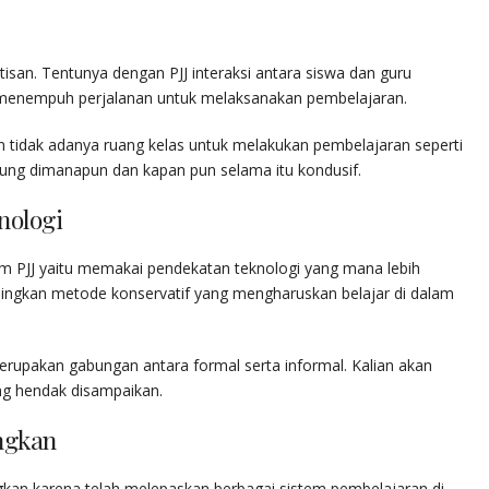
tisan. Tentunya dengan PJJ interaksi antara siswa dan guru
lu menempuh perjalanan untuk melaksanakan pembelajaran.
an tidak adanya ruang kelas untuk melakukan pembelajaran seperti
gsung dimanapun dan kapan pun selama itu kondusif.
nologi
m PJJ yaitu memakai pendekatan teknologi yang mana lebih
andingkan metode konservatif yang mengharuskan belajar di dalam
upakan gabungan antara formal serta informal. Kalian akan
g hendak disampaikan.
ngkan
kan karena telah melepaskan berbagai sistem pembelajaran di