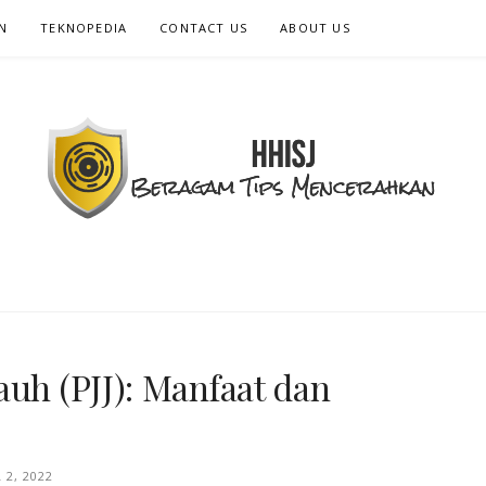
N
TEKNOPEDIA
CONTACT US
ABOUT US
ISJ - BERAGAM 
MENCERAHKA
auh (PJJ): Manfaat dan
 2, 2022