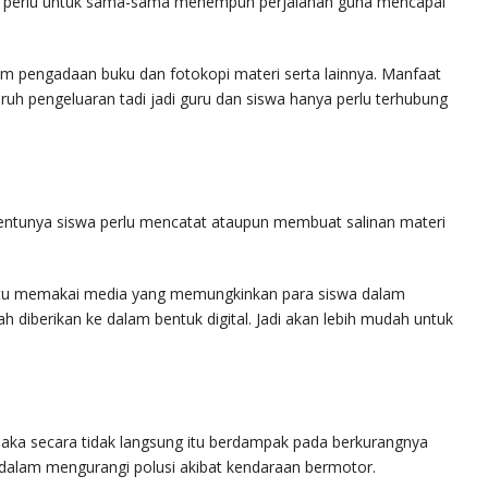
a perlu untuk sama-sama menempuh perjalanan guna mencapai
m pengadaan buku dan fotokopi materi serta lainnya. Manfaat
uruh pengeluaran tadi jadi guru dan siswa hanya perlu terhubung
entunya siswa perlu mencatat ataupun membuat salinan materi
 yaitu memakai media yang memungkinkan para siswa dalam
diberikan ke dalam bentuk digital. Jadi akan lebih mudah untuk
aka secara tidak langsung itu berdampak pada berkurangnya
 di dalam mengurangi polusi akibat kendaraan bermotor.