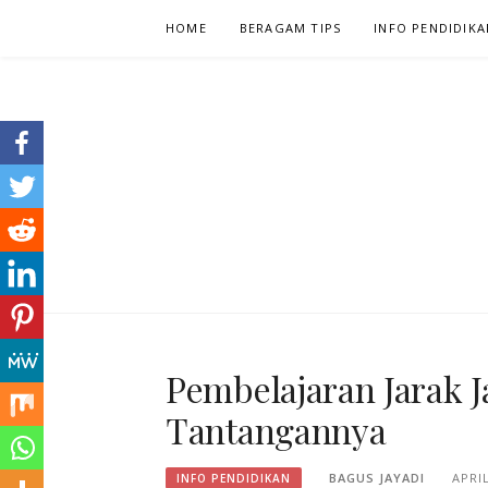
Skip
HOME
BERAGAM TIPS
INFO PENDIDIKA
to
content
HH
Pembelajaran Jarak J
Tantangannya
BAGUS JAYADI
APRIL
INFO PENDIDIKAN