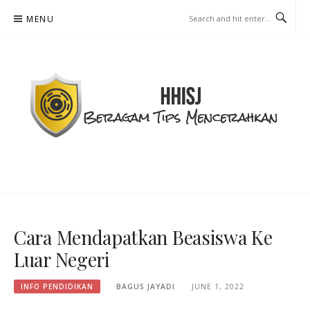
Skip
MENU
to
content
HHISJ - BERAGAM TIPS
MENCERAHKAN
Cara Mendapatkan Beasiswa Ke
Luar Negeri
INFO PENDIDIKAN
BAGUS JAYADI
JUNE 1, 2022